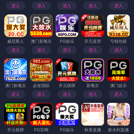
浏览器痕迹的分析方法
在分析浏览器痕迹时，我们需要运用一些高级的数据挖掘和分
析技术。我们会收集用户的浏览记录，包括他们访问的网站、
点击的链接、搜索的关键词等。然后，我们会通过一些算法对
这些数据进行分类和挖掘，找出潜在的模式和规律。
例如，通过分析用户在91视频网站上的点击行为，我们可以了
解用户在该平台上最感兴趣的内容类型。通过搜索关键词的分
析，我们可以发现用户在关注什么话题，并且这些信息可能反
映了社会的某些潜在趋势。
案例分析：91视频的用户行为分析
让我们通过一个具体的案例来说明浏览器痕迹如何揭示91视频
平台的重要信息。假设我们收集了一批来自不同地区的用户的
浏览器痕迹数据，并对其进行了分析。
我们发现某些特定类型的视频在特定地区的用户中拥有极高的
浏览量。例如，在某些北方城市，用户对于军事类视频的浏览