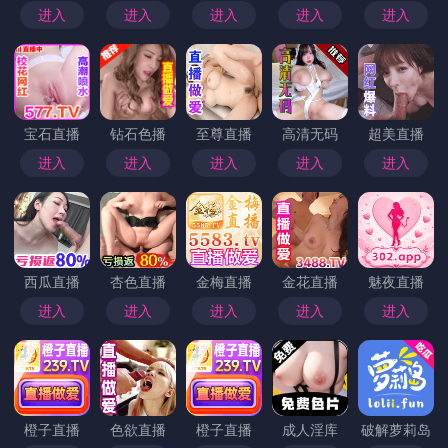
量显著高于其他地区。这可能反映了这些地区居民对军事话题
的特殊关注，或者是由于历史和文化背景的影响。
通过搜索关键词的分析，我们发现在某些特定时间段，用户对
某些特定话题的搜索量显著增加。例如，在某次国际事件发生
时，用户对于相关的关键词的搜索量急剧上升。这种信息可以
帮助我们了解用户在特定事件中的关注点和情绪变化。
隐藏的真相：91视频的内部运作
通过对浏览器痕迹的分析，我们还可以揭示一些关于91视频平
台内部运作的重要信息。例如，通过分析用户在平台上的停留
时间，我们可以了解用户对于平台内容的真实反应。如果某些
内容的停留时间显著低于平均水平，这可能表明用户对该内容
不感兴趣或不满意。
通过分析用户在不同时间段的浏览频率，我们可以了解平台的
流量高峰和低谷。这对于平台进行流量管理和内容推荐有着重
要的指导意义。